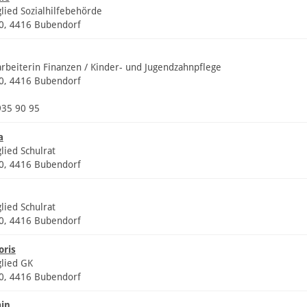
glied Sozialhilfebehörde
20, 4416 Bubendorf
arbeiterin Finanzen / Kinder- und Jugendzahnpflege
20, 4416 Bubendorf
935 90 95
a
lied Schulrat
20, 4416 Bubendorf
lied Schulrat
20, 4416 Bubendorf
oris
glied GK
20, 4416 Bubendorf
in