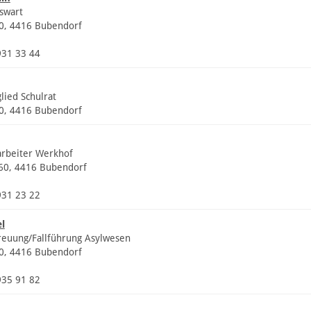
swart
20, 4416 Bubendorf
931 33 44
lied Schulrat
20, 4416 Bubendorf
arbeiter Werkhof
 60, 4416 Bubendorf
931 23 22
l
reuung/Fallführung Asylwesen
20, 4416 Bubendorf
935 91 82