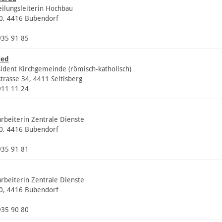
eilungsleiterin Hochbau
20, 4416 Bubendorf
935 91 85
ied
sident Kirchgemeinde (römisch-katholisch)
trasse 34, 4411 Seltisberg
911 11 24
arbeiterin Zentrale Dienste
20, 4416 Bubendorf
935 91 81
arbeiterin Zentrale Dienste
20, 4416 Bubendorf
935 90 80