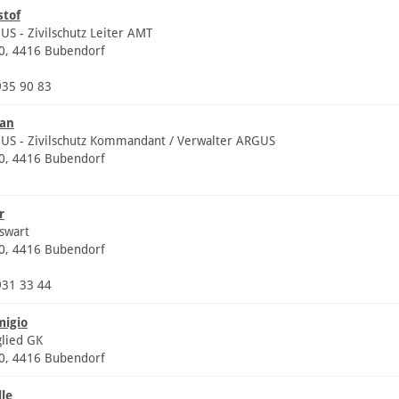
stof
US - Zivilschutz Leiter AMT
20, 4416 Bubendorf
935 90 83
ian
GUS - Zivilschutz Kommandant / Verwalter ARGUS
20, 4416 Bubendorf
r
swart
20, 4416 Bubendorf
931 33 44
migio
glied GK
20, 4416 Bubendorf
lle