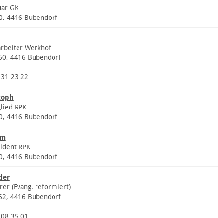
uar GK
20, 4416 Bubendorf
arbeiter Werkhof
 60, 4416 Bubendorf
931 23 22
toph
glied RPK
20, 4416 Bubendorf
em
sident RPK
20, 4416 Bubendorf
der
rer (Evang. reformiert)
 62, 4416 Bubendorf
508 35 01