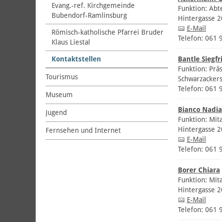
Evang.-ref. Kirchgemeinde
Funktion: Abt
Bubendorf-Ramlinsburg
Hintergasse 
E-Mail
Römisch-katholische Pfarrei Bruder
Telefon: 061 
Klaus Liestal
Kontaktstellen
Bantle Siegfr
Funktion: Prä
Tourismus
Schwarzackers
Telefon: 061 
Museum
Bianco Nadia
Jugend
Funktion: Mit
Hintergasse 
Fernsehen und Internet
E-Mail
Telefon: 061 
Borer Chiara
Funktion: Mit
Hintergasse 
E-Mail
Telefon: 061 