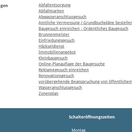
Abfallentsorgung
ngen
Abfallmarken
Abwasseranschlussgesuch
Amtliche Vermessung / Grundbuchpläne bestelle
Baugesuch einreichen - Ordentliches Baugesuch
Brunnenmeister
Einfriedungsgesuch
Häckseldienst
Immobilienangebot
Kleinbaugesuch
Online-Planauflage der Baugesuche
Reklamegesuch einreichen
Renovationsgesuch
vorübergehende Beanspruchung von öffentlichem
Wasseranschlussgesuch
Zonenplan
Schalteröffnungszeiten
Montag
14:0