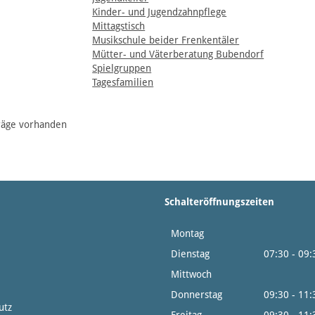
Kinder- und Jugendzahnpflege
Mittagstisch
Musikschule beider Frenkentäler
Mütter- und Väterberatung Bubendorf
Spielgruppen
Tagesfamilien
räge vorhanden
Schalteröffnungszeiten
Montag
14:0
Dienstag
07:30 - 09
Mittwoch
14:0
Donnerstag
09:30 - 11
utz