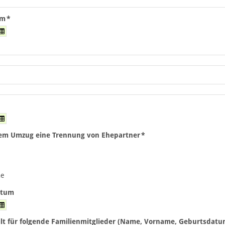
um
*
dem Umzug eine Trennung von Ehepartner
*
he
atum
lt für folgende Familienmitglieder (Name, Vorname, Geburtsdatu