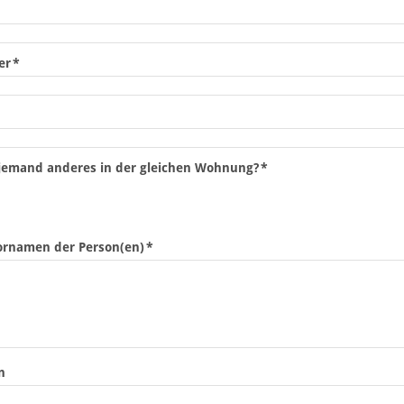
er
*
jemand anderes in der gleichen Wohnung?
*
rnamen der Person(en)
*
n