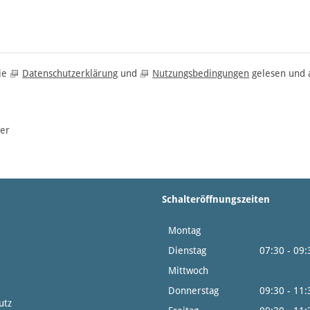
die
Datenschutzerklärung
und
Nutzungsbedingungen
gelesen und a
der
Schalteröffnungszeiten
Montag
14:0
Dienstag
07:30 - 09
Mittwoch
14:0
Donnerstag
09:30 - 11
utz