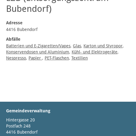
Bubendorf)
Adresse
4416 Bubendorf
Abfälle
Batterien und E-Zigaretten/Vapes
,
Glas
,
Karton und Styropor
,
Konservendosen und Aluminium
,
Kühl- und Elektrogeräte
,
Nespresso
,
Papier
,
PET-Flaschen
,
Textilien
Gemeindeverwaltung
Hintergasse 20
Postfach 248
4416 Bubendorf