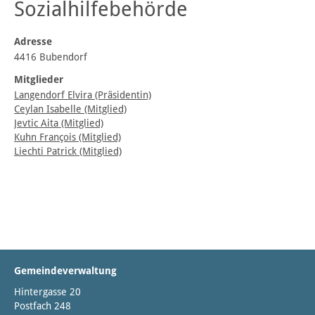
Sozialhilfebehörde
Adresse
4416 Bubendorf
Mitglieder
Langendorf Elvira (Präsidentin)
Ceylan Isabelle (Mitglied)
Jevtic Aita (Mitglied)
Kuhn François (Mitglied)
Liechti Patrick (Mitglied)
Gemeindeverwaltung
Hintergasse 20
Postfach 248