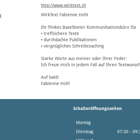
http://www.wirktext.ch
WirkText Fabienne Hohl
g
Ihr flinkes Baselbieter Kommunikationsbüro für
• treffsichere Texte
• durchdachte Publikationen
• vergnügliches Schreibcoaching
Starke Worte aus meiner oder Ihrer Feder:
Ich freue mich in jedem Fall auf Ihren Textwunsch
Auf bald!
Fabienne Hohl
Schalteröffnungszeiten
Montag
14:0
Dienstag
07:30 - 09